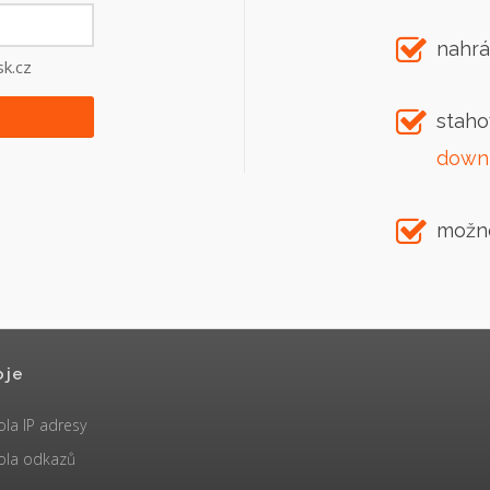
nahrá
k.cz
staho
down
možn
oje
ola IP adresy
ola odkazů