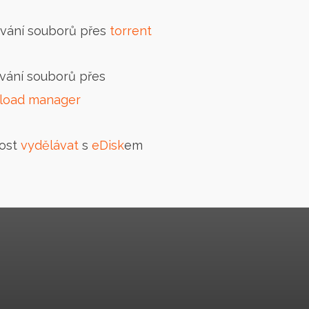
vání souborů přes
torrent
vání souborů přes
load manager
ost
vydělávat
s
eDisk
em