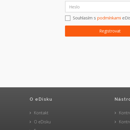
Souhlasím s
podmínkami
eDis
O eDisku
Nástr
Kontakt
Kontr
O eDisku
Kontr