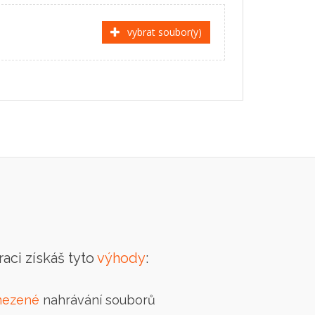
vybrat soubor(y)
raci získáš tyto
výhody
:
ezené
nahrávání souborů